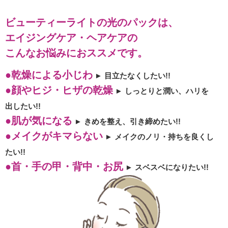
ビューティーライトの光のパックは、
エイジングケア・ヘアケアの
こんなお悩みにおススメです。
●乾燥による小じわ
► 目立たなくしたい!!
●顔やヒジ・ヒザの乾燥
► しっとりと潤い、ハリを
出したい!!
●肌が気になる
► きめを整え、引き締めたい!!
●メイクがキマらない
► メイクのノリ・持ちを良くし
たい!!
●首・手の甲・背中・お尻
► スベスベになりたい!!